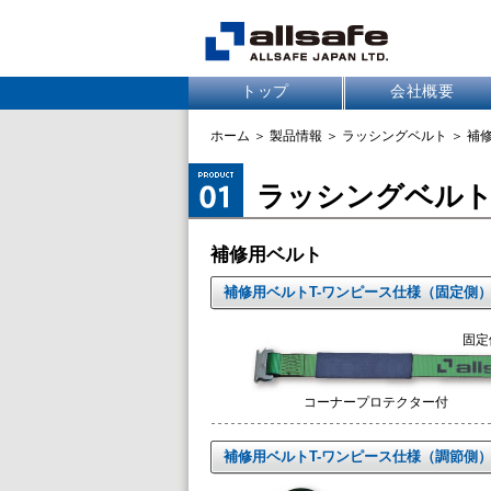
トップ
会社概要
ホーム
＞
製品情報
＞
ラッシングベルト
＞ 補
ラッシングベル
補修用ベルト
補修用ベルトT-ワンピース仕様（固定側
固定
コーナープロテクター付
補修用ベルトT-ワンピース仕様（調節側