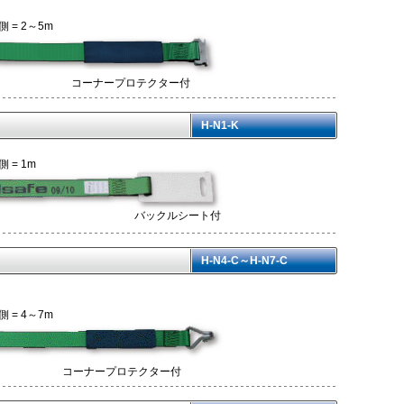
 = 2～5m
コーナープロテクター付
）
H-N1-K
 = 1m
バックルシート付
）
H-N4-C～H-N7-C
 = 4～7m
コーナープロテクター付