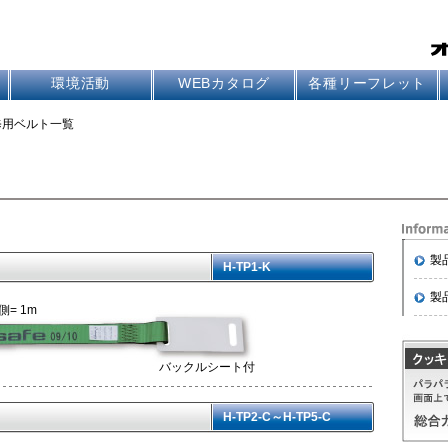
環境活動
WEBカタログ
各種リーフレット
修用ベルト一覧
ト
製
）
H-TP1-K
製
側= 1m
バックルシート付
）
H-TP2-C～H-TP5-C