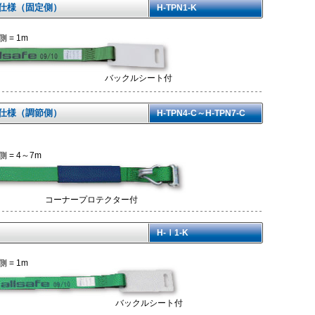
ク仕様（固定側）
H-TPN1-K
 = 1m
バックルシート付
ク仕様（調節側）
H-TPN4-C～H-TPN7-C
 = 4～7m
コーナープロテクター付
H-Ⅰ1-K
 = 1m
バックルシート付